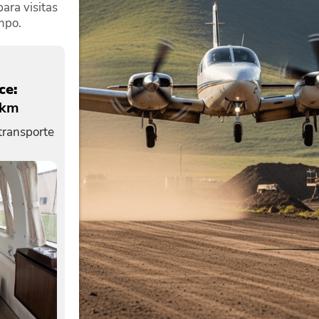
ara visitas
mpo.
ce:
 km
 transporte