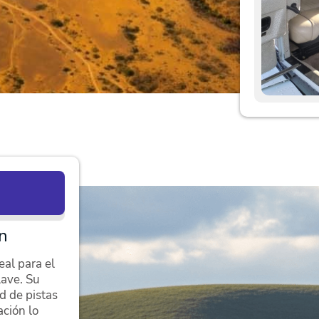
n
al para el
lave. Su
ad de pistas
ción lo