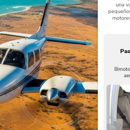
una va
pequeños
motores
Pas
Bimotor
ae