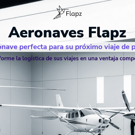
Aeronaves Flapz
nave perfecta para su próximo viaje de 
forme la logística de sus viajes en una ventaja compe