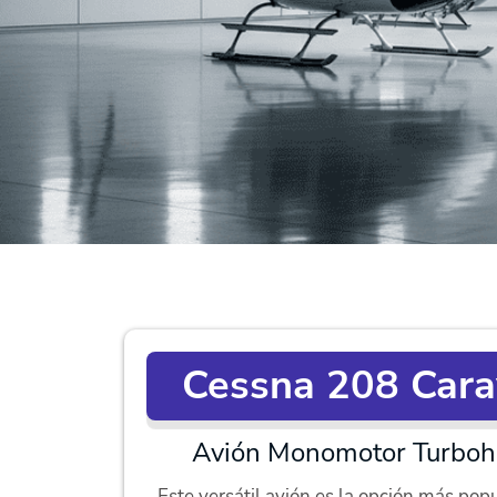
Cessna 208 Car
Avión Monomotor Turboh
Este versátil avión es la opción más popu