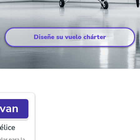
Diseñe su vuelo chárter
avan
élice
lar para la