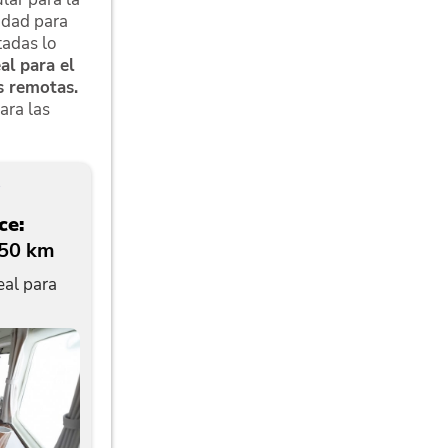
cidad para
tadas lo
eal para el
s remotas.
ara las
ce:
350 km
eal para