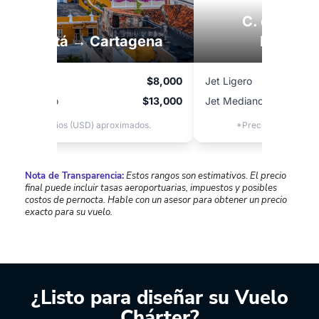
C. de Méx
Bogotá → Cartagena
Monterr
Jet Ligero
$8,000
Jet Ligero
Jet Mediano
$13,000
Jet Mediano
*Precios (USD) aproximados.
*Precios (USD) apr
Nota de Transparencia:
Estos rangos son estimativos. El precio
final puede incluir tasas aeroportuarias, impuestos y posibles
costos de pernocta. Hable con un asesor para obtener un precio
exacto para su vuelo.
¿Listo para diseñar su Vuelo
Chárter?