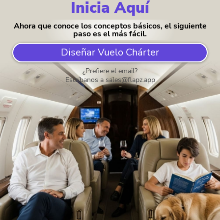
nosotros nos encargamos de absolutamente todo lo
Inicia Aquí
demás. Nuestra tecnología y experiencia transforman
lo complicado en una experiencia sorprendentemente
Ahora que conoce los conceptos básicos, el siguiente
sencilla para usted.
paso es el más fácil.
Diseñar Vuelo Chárter
¿Prefiere el email?
Escríbanos a
sales@flapz.app