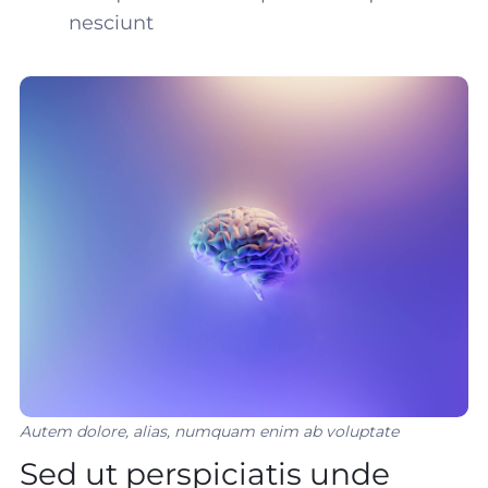
nesciunt
Autem dolore, alias, numquam enim ab voluptate
Sed ut perspiciatis unde