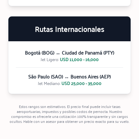
Rutas Internacionales
Bogotá (BOG) ↔ Ciudad de Panamá (PTY)
Jet Ligero:
USD 11,000 - 16,000
São Paulo (SAO) ↔ Buenos Aires (AEP)
Jet Mediano:
USD 25,000 - 35,000
Estos rangos son estimativos. El precio final puede incluir tasas
aeroportuarias, impuestos y posibles costos de pernocta. Nuestro
compromiso es ofrecerle una cotización 100% transparente y sin cargos
ocultos. Hable con un asesor para obtener un precio exacto para su vuelo.